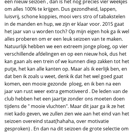
een nieuw seizoen , dan is het nog precies vier weekjes
om alles 100% te krijgen. Dus gezondheid, lappen,
luisvrij, schone koppies, mooi vers stro of tabakstelen
in de manden en hup, we zijn er klaar voor. 2015 gaat
het jaar van u worden toch? Op mijn eigen hok ga ik wel
alles proberen om er een leuk seizoen van te maken.
Natuurlijk hebben we een extreem jonge ploeg, op vier
verschillende afdelingen en op een nieuw hok, dus het
kan gaan als een trein of we kunnen diep zakken tot het
putje, het kan alle kanten op. Maar als ik eerlijk ben, en
dat ben ik zoals u weet, denk ik dat het wel goed gaat
komen, een mooie gezonde ploeg, en ik ben na een
jaar van rust weer extra gemotiveerd . De leden van de
club hebben het een jaartje zonder ons moeten doen
tijdens de " mooie vluchten". Maar dit jaar ga ik ze het
niet kado geven, we zullen zien wie aan het eind van het
seizoen overeind staat(hahaha, over motivatie
gesproken) . En dan na dit seizoen de grote selectie om