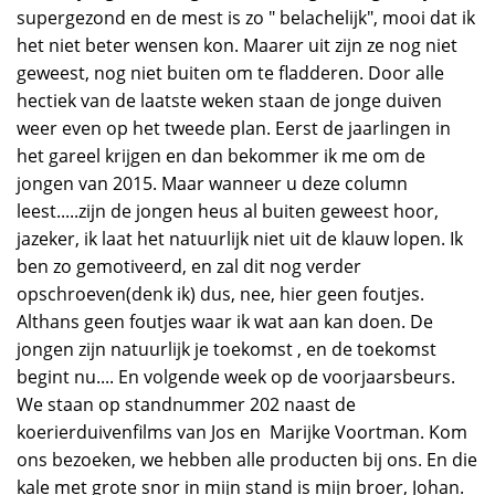
supergezond en de mest is zo " belachelijk", mooi dat ik
het niet beter wensen kon. Maarer uit zijn ze nog niet
geweest, nog niet buiten om te fladderen. Door alle
hectiek van de laatste weken staan de jonge duiven
weer even op het tweede plan. Eerst de jaarlingen in
het gareel krijgen en dan bekommer ik me om de
jongen van 2015. Maar wanneer u deze column
leest.....zijn de jongen heus al buiten geweest hoor,
jazeker, ik laat het natuurlijk niet uit de klauw lopen. Ik
ben zo gemotiveerd, en zal dit nog verder
opschroeven(denk ik) dus, nee, hier geen foutjes.
Althans geen foutjes waar ik wat aan kan doen. De
jongen zijn natuurlijk je toekomst , en de toekomst
begint nu.... En volgende week op de voorjaarsbeurs.
We staan op standnummer 202 naast de
koerierduivenfilms van Jos en Marijke Voortman. Kom
ons bezoeken, we hebben alle producten bij ons. En die
kale met grote snor in mijn stand is mijn broer, Johan.