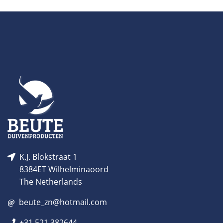
K.J. Blokstraat 1
8384ET Wilhelminaoord
The Netherlands
beute_zn@hotmail.com
+31 521 382644