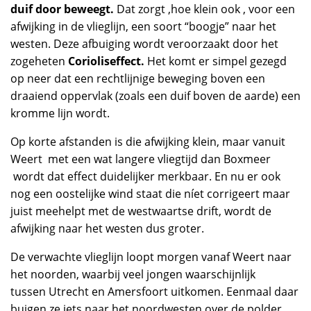
duif door beweegt.
Dat zorgt ,hoe klein ook , voor een
afwijking in de vlieglijn, een soort “boogje” naar het
westen. Deze afbuiging wordt veroorzaakt door het
zogeheten
Corioliseffect.
Het komt er simpel gezegd
op neer dat een rechtlijnige beweging boven een
draaiend oppervlak (zoals een duif boven de aarde) een
kromme lijn wordt.
Op korte afstanden is die afwijking klein, maar vanuit
Weert met een wat langere vliegtijd dan Boxmeer
wordt dat effect duidelijker merkbaar. En nu er ook
nog een oostelijke wind staat die níet corrigeert maar
juist meehelpt met de westwaartse drift, wordt de
afwijking naar het westen dus groter.
De verwachte vlieglijn loopt morgen vanaf Weert naar
het noorden, waarbij veel jongen waarschijnlijk
tussen Utrecht en Amersfoort uitkomen. Eenmaal daar
buigen ze iets naar het noordwesten over de polder,