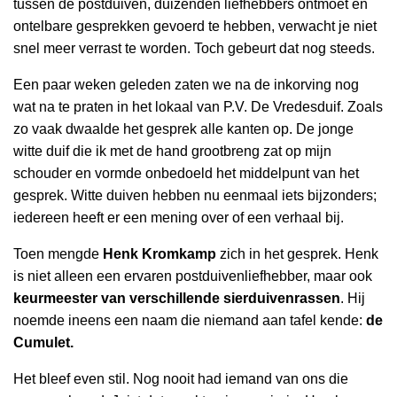
tussen de postduiven, duizenden liefhebbers ontmoet en
ontelbare gesprekken gevoerd te hebben, verwacht je niet
snel meer verrast te worden. Toch gebeurt dat nog steeds.
Een paar weken geleden zaten we na de inkorving nog
wat na te praten in het lokaal van P.V. De Vredesduif. Zoals
zo vaak dwaalde het gesprek alle kanten op. De jonge
witte duif die ik met de hand grootbreng zat op mijn
schouder en vormde onbedoeld het middelpunt van het
gesprek. Witte duiven hebben nu eenmaal iets bijzonders;
iedereen heeft er een mening over of een verhaal bij.
Toen mengde
Henk Kromkamp
zich in het gesprek. Henk
is niet alleen een ervaren postduivenliefhebber, maar ook
keurmeester van verschillende sierduivenrassen
. Hij
noemde ineens een naam die niemand aan tafel kende:
de
Cumulet.
Het bleef even stil. Nog nooit had iemand van ons die