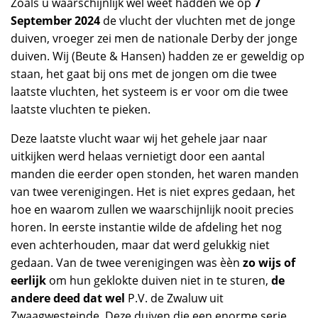
Zoals u waarschijnlijk wel weet hadden we op
7
September 2024
de vlucht der vluchten met de jonge
duiven, vroeger zei men de nationale Derby der jonge
duiven. Wij (Beute & Hansen) hadden ze er geweldig op
staan, het gaat bij ons met de jongen om die twee
laatste vluchten, het systeem is er voor om die twee
laatste vluchten te pieken.
Deze laatste vlucht waar wij het gehele jaar naar
uitkijken werd helaas vernietigt door een aantal
manden die eerder open stonden, het waren manden
van twee verenigingen. Het is niet expres gedaan, het
hoe en waarom zullen we waarschijnlijk nooit precies
horen. In eerste instantie wilde de afdeling het nog
even achterhouden, maar dat werd gelukkig niet
gedaan. Van de twee verenigingen was èèn
zo wijs of
eerlijk
om hun geklokte duiven niet in te sturen,
de
andere deed dat wel
P.V. de Zwaluw uit
Zwaagwesteinde. Deze duiven die een enorme serie