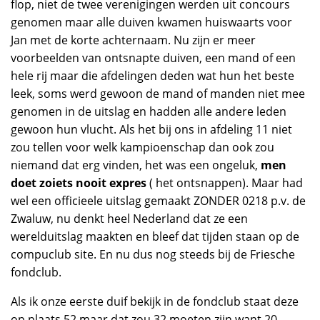
flop, niet de twee verenigingen werden uit concours
genomen maar alle duiven kwamen huiswaarts voor
Jan met de korte achternaam. Nu zijn er meer
voorbeelden van ontsnapte duiven, een mand of een
hele rij maar die afdelingen deden wat hun het beste
leek, soms werd gewoon de mand of manden niet mee
genomen in de uitslag en hadden alle andere leden
gewoon hun vlucht. Als het bij ons in afdeling 11 niet
zou tellen voor welk kampioenschap dan ook zou
niemand dat erg vinden, het was een ongeluk,
men
doet zoiets nooit expres
( het ontsnappen). Maar had
wel een officieele uitslag gemaakt ZONDER 0218 p.v. de
Zwaluw, nu denkt heel Nederland dat ze een
werelduitslag maakten en bleef dat tijden staan op de
compuclub site. En nu dus nog steeds bij de Friesche
fondclub.
Als ik onze eerste duif bekijk in de fondclub staat deze
op plaats 52 maar dat zou 32 moeten zijn want 20