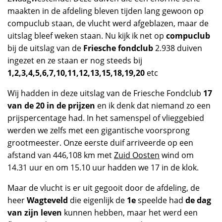
maakten in de afdeling bleven tijden lang gewoon op
compuclub staan, de vlucht werd afgeblazen, maar de
uitslag bleef weken staan. Nu kijk ik net op
compuclub
bij de uitslag van de
Friesche fondclub
2.938 duiven
ingezet en ze staan er nog steeds bij
1,2,3,4,5,6,7,10,11,12,13,15,18,19,20
etc
Wij hadden in deze uitslag van de Friesche Fondclub
17
van de 20 in de prijzen
en ik denk dat niemand zo een
prijspercentage had. In het samenspel of vlieggebied
werden we zelfs met een gigantische voorsprong
grootmeester. Onze eerste duif arriveerde op een
afstand van 446,108 km met
Zuid Oosten
wind om
14.31 uur en om 15.10 uur hadden we 17 in de klok.
Maar de vlucht is er uit gegooit door de afdeling, de
heer
Wagteveld
die eigenlijk de
1e
speelde had
de dag
van zijn leven
kunnen hebben, maar het werd een