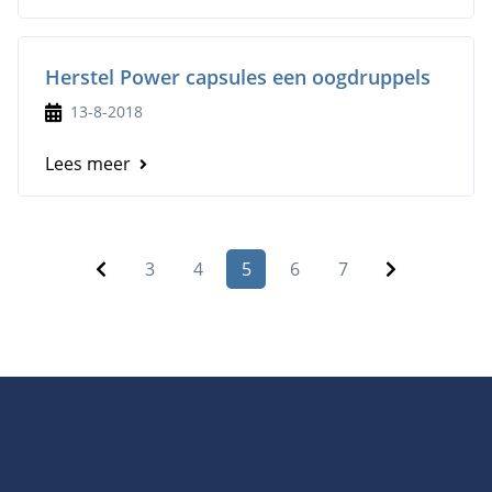
Herstel Power capsules een oogdruppels
13-8-2018
Lees meer
3
4
5
6
7