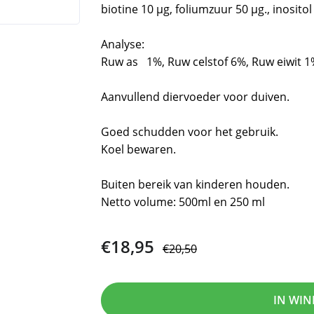
biotine 10 μg, foliumzuur 50 μg., inosito
Analyse:
Ruw as 1%, Ruw celstof 6%, Ruw eiwit 
Aanvullend diervoeder voor duiven.
Goed schudden voor het gebruik.
Koel bewaren.
Buiten bereik van kinderen houden.
Netto volume: 500ml en 250 ml
€18,95
€20,50
IN WI