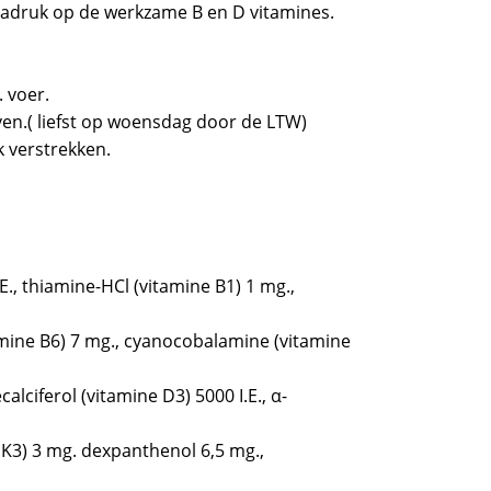
adruk op de werkzame B en D vitamines.
. voer.
ven.( liefst op woensdag door de LTW)
k verstrekken.
E., thiamine-HCl (vitamine B1) 1 mg.,
tamine B6) 7 mg., cyanocobalamine (vitamine
alciferol (vitamine D3) 5000 I.E., α-
 K3) 3 mg. dexpanthenol 6,5 mg.,