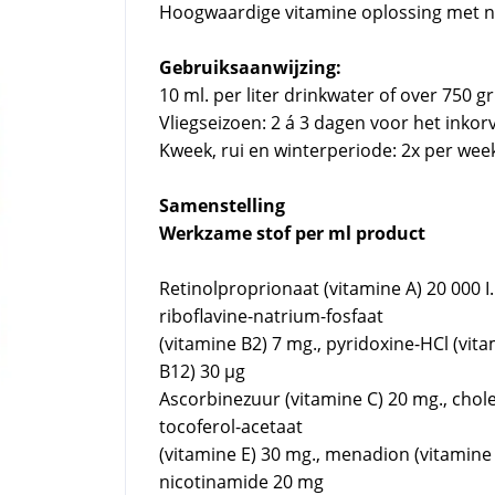
Hoogwaardige vitamine oplossing met n
Gebruiksaanwijzing:
10 ml. per liter drinkwater of over 750 gr
Vliegseizoen: 2 á 3 dagen voor het inkor
Kweek, rui en winterperiode: 2x per wee
Samenstelling
Werkzame stof per ml product
Retinolproprionaat (vitamine A) 20 000 I.
riboflavine-natrium-fosfaat
(vitamine B2) 7 mg., pyridoxine-HCl (vi
B12) 30 μg
Ascorbinezuur (vitamine C) 20 mg., cholec
tocoferol-acetaat
(vitamine E) 30 mg., menadion (vitamine
nicotinamide 20 mg