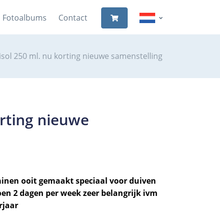
Fotoalbums
Contact
isol 250 ml. nu korting nieuwe samenstelling
orting nieuwe
inen ooit gemaakt speciaal voor duiven
en 2 dagen per week zeer belangrijk ivm
rjaar