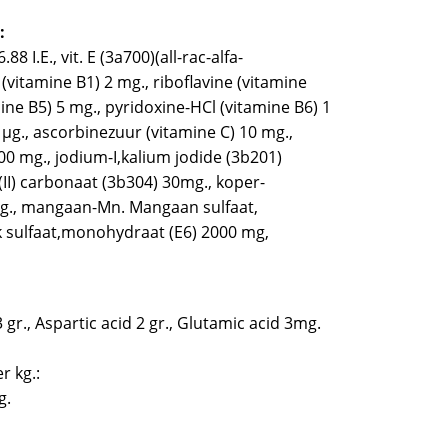
:
88 I.E., vit. E (3a700)(all-rac-alfa-
(vitamine B1) 2 mg., riboflavine (vitamine
ne B5) 5 mg., pyridoxine-HCl (vitamine B6) 1
µg., ascorbinezuur (vitamine C) 10 mg.,
500 mg., jodium-I,kalium jodide (3b201)
(II) carbonaat (3b304) 30mg., koper-
mg., mangaan-Mn. Mangaan sulfaat,
k sulfaat,monohydraat (E6) 2000 mg,
3 gr., Aspartic acid 2 gr., Glutamic acid 3mg.
 kg.:
g.