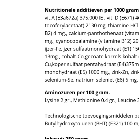
Nutritionele additieven per 1000 gram
vit.A (E3a672a) 375.000 IE , vit. D (E671) 46.
tocoferylacetaat) 2130 mg, thiamine-HCl 
B2) 4 mg., calcium-panthothenaat (vitami
mg., cyanocobalamine (vitamine B12) 20 
ijzer-Fe,ijzer sulfaatmonohydraat (E1) 1
13mg., cobalt-Co,gecoate korrels kobalt 
Cu,koper sulfaat pentahydraat (E4)375
monohydraat (E5) 1000 mg., zink-Zn, zin
selenium-Se, natrium seleniet (E8) 6 mg.
Aminozuren per 100 gram.
Lysine 2 gr., Methionine 0.4 gr., Leucine 
Technologische toevoegingsmiddelen per
Butylhydroxytolueen (BHT) (E321) 100 m